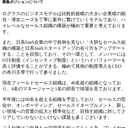
募集ポジションについて
ログラスのビジネスモデルは比較的規模の大きい企業様の顕
在・潜在ニーズを丁寧に案件に繋げていくモデルであり、ハ
イレベルなセールス組織の構築が極めて重要と考えておりま
す。
また、日系SaaS企業の中で前例を見ない「大胆なセールス組
織の構築と日系SaaSスタートアップの在り方をアップデート
する」ことを目指しており、その一環として、メンバーには
OTE制度（インセンティブ制度）というハイパフォーマーを
高く評価することができる、極めて異例の制度導入をCEO
の布川主導で行って参りました。
現在フィールドセールス組織は、40名超の組織となってお
り、4名のマネージャーと1名の部長で現場を見ております。
半年後には60名を超える組織を予定しており、セールスの型
化や、オンボーディング、セールスイネーブルメント、新し
い領域への営業の拡大と標準化など、目指す組織に対してク
リアしていかないといけない課題も多くございます。
ご入社後はご自身も一定現場を知ってもらう為、プレイヤー