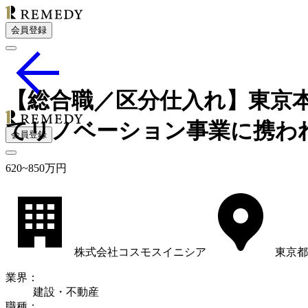
会員登録
【総合職／区分仕入れ】東京
てリノベーション事業に携わ
会員登録
620
~
850
万円
株式会社コスモスイニシア
東京都
業界
：
建設・不動産
職種
：