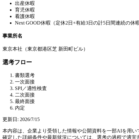
出産休暇
育児休暇
看護休暇
Next GOOD休暇（定休2日+有給3日の計5日間連続の休
事業所名
東京本社（東京都港区芝 新田町ビル）
選考フロー
書類選考
一次面接
SPI／適性検査
二次面接
最終面接
内定
更新日:
2026/7/15
本内容は、企業より受領した情報や公開資料を一部AIを用
確定した詳細条件や最新状況については、選考の過程で適宜