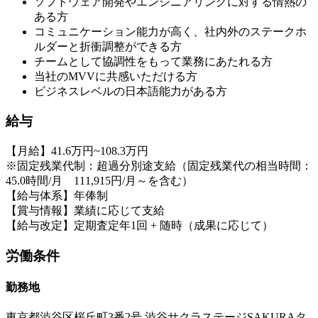
ソフトウェア開発やエンジニアリングに対する情熱の
ある方
コミュニケーション能力が高く、社内外のステークホ
ルダーと折衝調整ができる方
チームとして協調性をもって業務にあたれる方
当社のMVVに共感いただける方
ビジネスレベルの日本語能力がある方
給与
【月給】41.6万円~108.3万円
※固定残業代制：超過分別途支給（固定残業代の相当時間：
45.0時間/月 111,915円/月～を含む）
【給与体系】年俸制
【賞与情報】業績に応じて支給
【給与改定】定期査定年1回 + 随時（成果に応じて）
労働条件
勤務地
東京都渋谷区桜丘町3番2号 渋谷サクラステージSAKURAタ