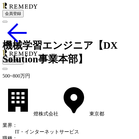
会員登録
機械学習エンジニア【DX
Solution事業本部】
会員登録
500
~
800
万円
燈株式会社
東京都
業界
：
IT・インターネットサービス
職種
：