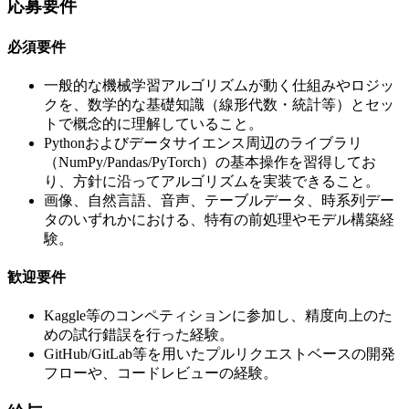
応募要件
必須要件
一般的な機械学習アルゴリズムが動く仕組みやロジッ
クを、数学的な基礎知識（線形代数・統計等）とセッ
トで概念的に理解していること。
Pythonおよびデータサイエンス周辺のライブラリ
（NumPy/Pandas/PyTorch）の基本操作を習得してお
り、方針に沿ってアルゴリズムを実装できること。
画像、自然言語、音声、テーブルデータ、時系列デー
タのいずれかにおける、特有の前処理やモデル構築経
験。
歓迎要件
Kaggle等のコンペティションに参加し、精度向上のた
めの試行錯誤を行った経験。
GitHub/GitLab等を用いたプルリクエストベースの開発
フローや、コードレビューの経験。