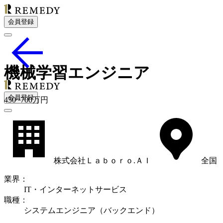
会員登録
機械学習エンジニア
会員登録
450
~
700
万円
株式会社Ｌａｂｏｒｏ.ＡＩ
全国
業界
：
IT・インターネットサービス
職種
：
システムエンジニア（バックエンド）