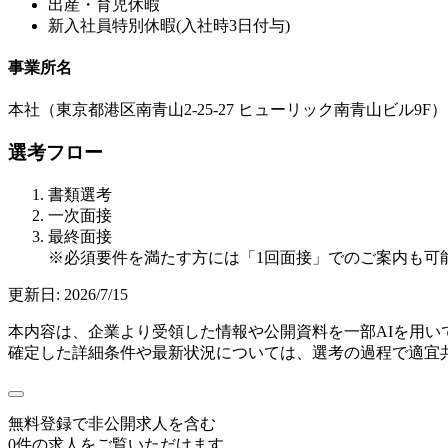
出産・育児休暇
新入社員特別休暇(入社時3日付与)
事業所名
本社（東京都港区南青山2-25-27 ヒューリック南青山ビル9F）
選考フロー
書類選考
一次面接
最終面接
※必須要件を満たす方には「1回面接」でのご案内も可
更新日:
2026/7/15
本内容は、企業より受領した情報や公開資料を一部AIを用
確定した詳細条件や最新状況については、選考の過程で適宜
無料登録で
非公開求人
を含む
0
件の求人をご覧いただけます