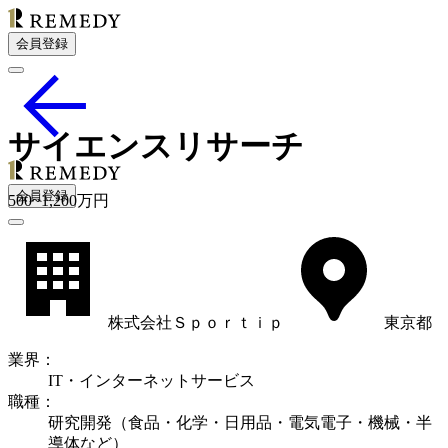
会員登録
サイエンスリサーチ
会員登録
500
~
1,200
万円
株式会社Ｓｐｏｒｔｉｐ
東京都
業界
：
IT・インターネットサービス
職種
：
研究開発（食品・化学・日用品・電気電子・機械・半
導体など）