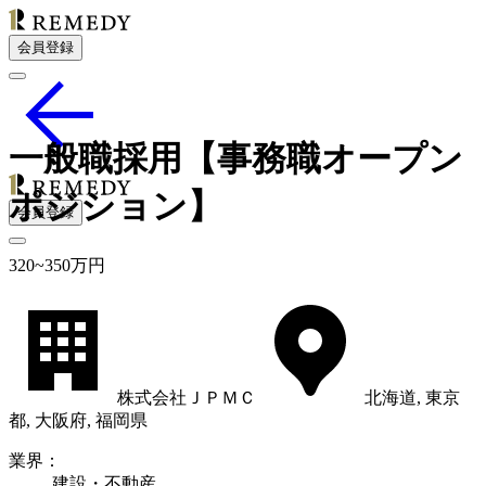
会員登録
一般職採用【事務職オープン
ポジション】
会員登録
320
~
350
万円
株式会社ＪＰＭＣ
北海道, 東京
都, 大阪府, 福岡県
業界
：
建設・不動産