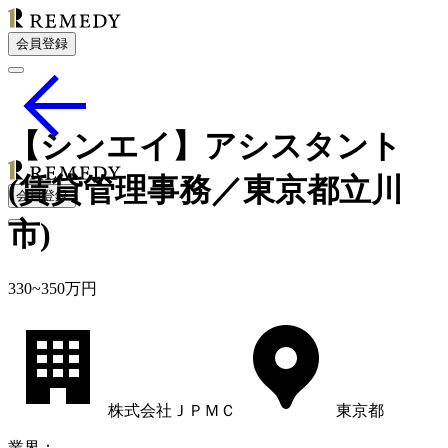
会員登録
【シンエイ】アシスタント
(賃貸管理事務／東京都立川
会員登録
市)
330
~
350
万円
株式会社ＪＰＭＣ
東京都
業界
：