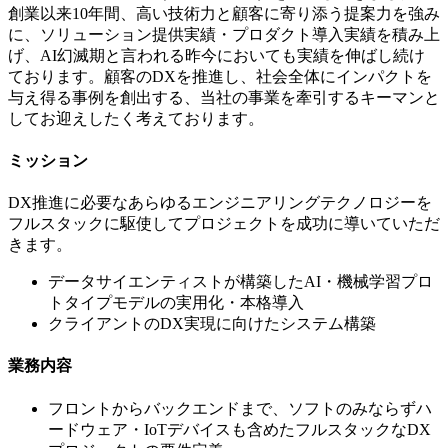
創業以来10年間、高い技術力と顧客に寄り添う提案力を強み
に、ソリューション提供実績・プロダクト導入実績を積み上
げ、AI幻滅期と言われる昨今においても実績を伸ばし続け
ております。顧客のDXを推進し、社会全体にインパクトを
与え得る事例を創出する、当社の事業を牽引するキーマンと
してお迎えしたく考えております。
ミッション
DX推進に必要なあらゆるエンジニアリングテクノロジーを
フルスタックに駆使してプロジェクトを成功に導いていただ
きます。
データサイエンティストが構築したAI・機械学習プロ
トタイプモデルの実用化・本格導入
クライアントのDX実現に向けたシステム構築
業務内容
フロントからバックエンドまで、ソフトのみならずハ
ードウェア・IoTデバイスも含めたフルスタックなDX