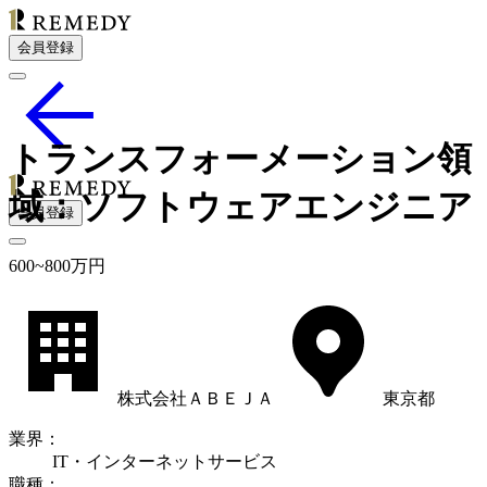
会員登録
トランスフォーメーション領
域：ソフトウェアエンジニア
会員登録
600
~
800
万円
株式会社ＡＢＥＪＡ
東京都
業界
：
IT・インターネットサービス
職種
：