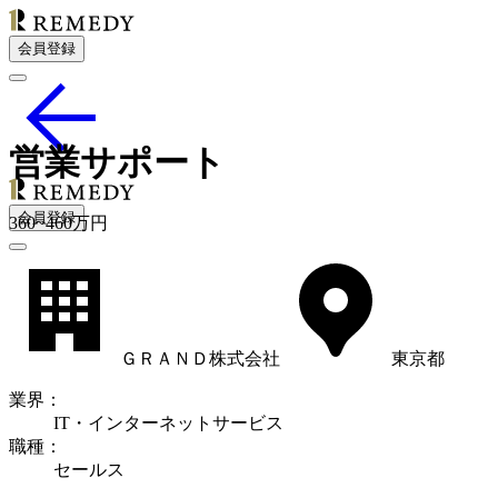
会員登録
営業サポート
会員登録
360
~
460
万円
ＧＲＡＮＤ株式会社
東京都
業界
：
IT・インターネットサービス
職種
：
セールス