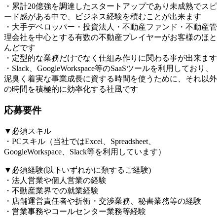
・累計20億強を調達したスタートアップであり未成熟でスピ
ード感がある中で、ビジネス経験を積むことが出来ます
・大手デベロッパー・投資法人・不動産ファンド・不動産管
理会社を中心とする有数の不動産プレイヤーがお客様のほと
んどです
・定型的な業務だけでなく仕組み作りに関わる事が出来ます
・Slack、GoogleWorkspace等のSaaSツールを利用しており、
泥臭く着実な事業成長に資する時間を使うために、それ以外
の時間を積極的に効率化する社風です
応募要件
▼必須スキル
・PCスキル（当社ではExcel、Spreadsheet、
GoogleWorkspace、Slack等を利用しています）
▼必須経験(以下いずれかに類するご経験)
・法人営業や個人営業の経験
・不動産業界での就業経験
・店舗運営責任者や折衝・交渉業務、秘書業務等の経験
・営業事務やコールセンター業務等経験