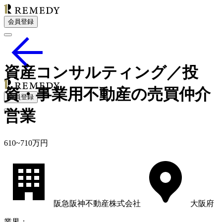
会員登録
資産コンサルティング／投
資・事業用不動産の売買仲介
会員登録
営業
610
~
710
万円
阪急阪神不動産株式会社
大阪府
業界
：