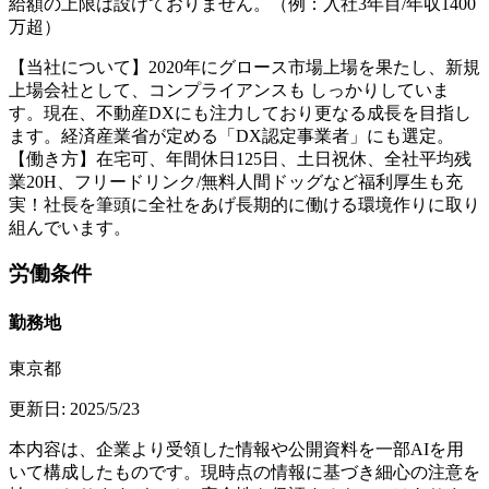
給額の上限は設けておりません。（例：入社3年目/年収1400
万超）
【当社について】2020年にグロース市場上場を果たし、新規
上場会社として、コンプライアンスも しっかりしていま
す。現在、不動産DXにも注力しており更なる成長を目指し
ます。経済産業省が定める「DX認定事業者」にも選定。
【働き方】在宅可、年間休日125日、土日祝休、全社平均残
業20H、フリードリンク/無料人間ドッグなど福利厚生も充
実！社長を筆頭に全社をあげ長期的に働ける環境作りに取り
組んでいます。
労働条件
勤務地
東京都
更新日:
2025/5/23
本内容は、企業より受領した情報や公開資料を一部AIを用
いて構成したものです。現時点の情報に基づき細心の注意を