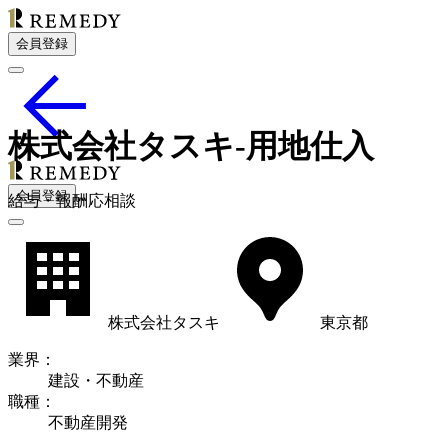
会員登録
株式会社タスキ-用地仕入
会員登録
給
与・
報酬応相談
株式会社タスキ
東京都
業界
：
建設・不動産
職種
：
不動産開発