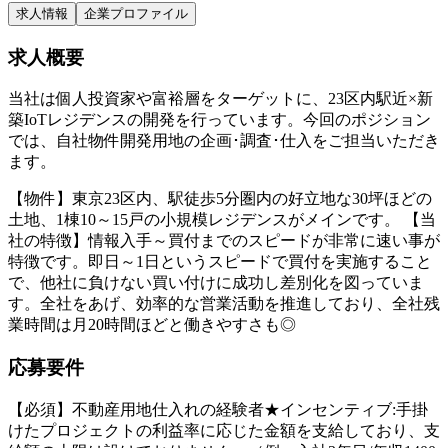
求人情報
企業プロファイル
求人概要
当社は個人投資家や富裕層をターゲットに、23区内駅近×新
築IoTレジデンスの開発を行っています。今回のポジション
では、自社物件開発用地の企画･調査･仕入をご担当いただき
ます。
【物件】東京23区内、駅徒歩5分圏内の好立地な30坪ほどの
土地、1棟10～15戸の小規模レジデンスがメインです。 【当
社の特徴】情報入手～買付までのスピードが非常に速い事が
特徴です。即日～1日というスピードで買付を実施すること
で、他社に負けない買い付けに成功し差別化を図っていま
す。全社をあげ、効率的な営業活動を推進しており、全社残
業時間は月20時間ほどと働きやすさも◎
応募要件
【必須】不動産用地仕入れの経験者★インセンティブ:手掛
けたプロジェクトの利益率に応じた金額を支給しており、支