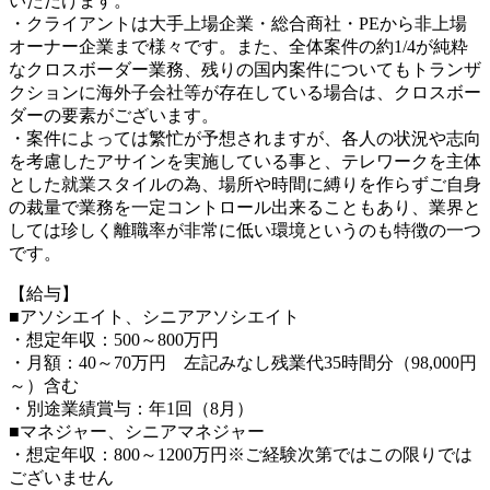
いただけます。
・クライアントは大手上場企業・総合商社・PEから非上場
オーナー企業まで様々です。また、全体案件の約1/4が純粋
なクロスボーダー業務、残りの国内案件についてもトランザ
クションに海外子会社等が存在している場合は、クロスボー
ダーの要素がございます。
・案件によっては繁忙が予想されますが、各人の状況や志向
を考慮したアサインを実施している事と、テレワークを主体
とした就業スタイルの為、場所や時間に縛りを作らずご自身
の裁量で業務を一定コントロール出来ることもあり、業界と
しては珍しく離職率が非常に低い環境というのも特徴の一つ
です。
【給与】
■アソシエイト、シニアアソシエイト
・想定年収：500～800万円
・月額：40～70万円 左記みなし残業代35時間分（98,000円
～）含む
・別途業績賞与：年1回（8月）
■マネジャー、シニアマネジャー
・想定年収：800～1200万円※ご経験次第ではこの限りでは
ございません