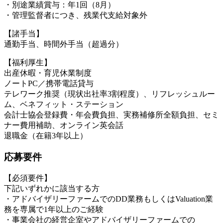
・別途業績賞与：年1回（8月）
・管理監督者につき、残業代支給対象外
【諸手当】
通勤手当、時間外手当（超過分）
【福利厚生】
出産休暇・育児休業制度
ノートPC／携帯電話貸与
テレワーク推奨（現状出社率3割程度）、リフレッシュルー
ム、ベネフィット・ステーション
会計士協会登録費・年会費負担、実務補修所全額負担、セミ
ナー費用補助、オンライン英会話
退職金（在籍3年以上）
応募要件
【必須要件】
下記いずれかに該当する方
・アドバイザリーファームでのDD業務もしくはValuation業
務を専属で1年以上のご経験
・事業会社の経営企室やアドバイザリーファームでの