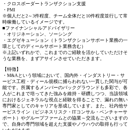
・クロスボーダートランザクション支援
・PMI
※個人だと2～3件程度、チーム全体だと10件程度並行して常
時稼働しているイメージです。
■ファイナンシャルアドバイザリー
・オリジネーション、ソーシング
・エグゼキューション（トランザクションサポート業務の一
環としてのディールサポート業務含む）
※上記いずれかで、これまでのご経験を活かしていただけそ
うな業務を、まずアサインさせていただきます。
【特徴】
・M&Aという領域において、国内外・インダストリー・サ
ービス工程・ディール規模に捕らわれない一貫した関与が可
能です。所属するメンバーのバックグラウンドも多彩で、各
人がこれまで培ってきた強みを維持・研鑽しつつ、当該領域
におけるジェネラルな視点と経験を得ることで、漏れの無い
専門家としてのキャリアを形成しています。また、社内他サ
ービスライン（ビジネスリスク・ITコンサル・ベンチャーサ
ポート）やグループファームとの協業～交流もございますの
で、自身の専門領域を超えた支援やノウハウの取得も行って