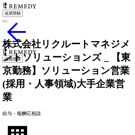
会員登録
株式会社リクルートマネジメ
ントソリューションズ _ 【東
会員登録
京勤務】ソリューション営業
(採用・人事領域)大手企業営
業
給
与・
報酬応相談