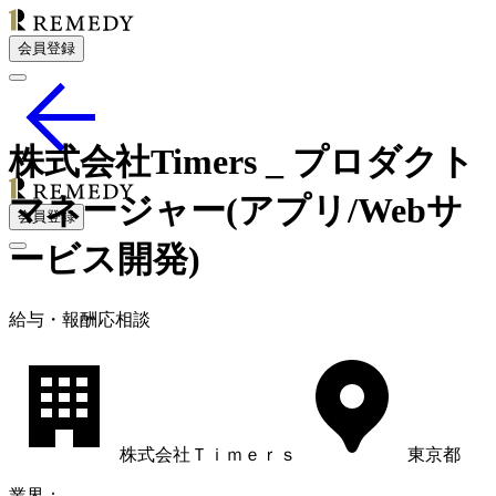
会員登録
株式会社Timers _ プロダクト
マネージャー(アプリ/Webサ
会員登録
ービス開発)
給
与・
報酬応相談
株式会社Ｔｉｍｅｒｓ
東京都
業界
：