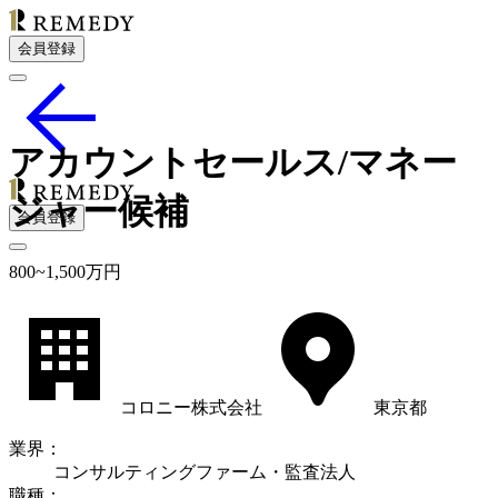
会員登録
アカウントセールス/マネー
ジャー候補
会員登録
800
~
1,500
万円
コロニー株式会社
東京都
業界
：
コンサルティングファーム・監査法人
職種
：