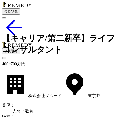
会員登録
【キャリア/第二新卒】ライフ
コンサルタント
会員登録
400
~
700
万円
株式会社ブルード
東京都
業界
：
人材・教育
職種
：