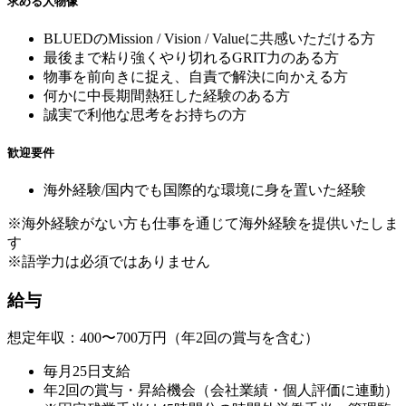
求める人物像
BLUEDのMission / Vision / Valueに共感いただける方
最後まで粘り強くやり切れるGRIT力のある方
物事を前向きに捉え、自責で解決に向かえる方
何かに中長期間熱狂した経験のある方
誠実で利他な思考をお持ちの方
歓迎要件
海外経験/国内でも国際的な環境に身を置いた経験
※海外経験がない方も仕事を通じて海外経験を提供いたしま
す
※語学力は必須ではありません
給与
想定年収：400〜700万円（年2回の賞与を含む）
毎月25日支給
年2回の賞与・昇給機会（会社業績・個人評価に連動）