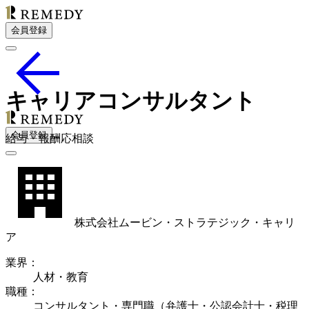
会員登録
キャリアコンサルタント
会員登録
給
与・
報酬応相談
株式会社ムービン・ストラテジック・キャリ
ア
業界
：
人材・教育
職種
：
コンサルタント・専門職（弁護士・公認会計士・税理