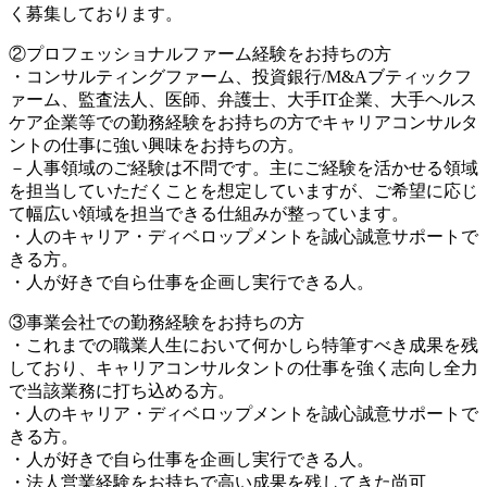
く募集しております。
②プロフェッショナルファーム経験をお持ちの方
・コンサルティングファーム、投資銀行/M&Aブティックフ
ァーム、監査法人、医師、弁護士、大手IT企業、大手ヘルス
ケア企業等での勤務経験をお持ちの方でキャリアコンサルタ
ントの仕事に強い興味をお持ちの方。
－人事領域のご経験は不問です。主にご経験を活かせる領域
を担当していただくことを想定していますが、ご希望に応じ
て幅広い領域を担当できる仕組みが整っています。
・人のキャリア・ディベロップメントを誠心誠意サポートで
きる方。
・人が好きで自ら仕事を企画し実行できる人。
③事業会社での勤務経験をお持ちの方
・これまでの職業人生において何かしら特筆すべき成果を残
しており、キャリアコンサルタントの仕事を強く志向し全力
で当該業務に打ち込める方。
・人のキャリア・ディベロップメントを誠心誠意サポートで
きる方。
・人が好きで自ら仕事を企画し実行できる人。
・法人営業経験をお持ちで高い成果を残してきた尚可