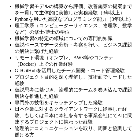
機械学習モデルの構築から評価、改善施策の提案まで
を一貫して主体的に実施した実務経験（3年以上）
Pythonを用いた高度なプログラミング能力（3年以上）
理工学系（コンピューターサイエンス、物理学、数学
など）の修士/博士の学位
機械学習の特定の領域についての専門的知識
仮説ベースでデータ分析・考察を行い、ビジネス課題
の解決に繋げた経験
リモート環境（オンプレ、AWS等やコンテナ
（Docker）上での作業経験
Git/GitHubを活用したチーム開発・コード管理経験
プロジェクト目的を深く理解し、技術面でリードした
経験
仮説思考に基づき、論理的にチームを巻き込んで課題
解決を推進した経験
専門外の技術をキャッチアップした経験
日本企業に対するクライアントワークに従事した経
験、もしくは日本に本社を有する事業会社にてAIに関
連するプロジェクトに携わった経験
論理的にコミュニケーションを取り、周囲と協調して
働ける方