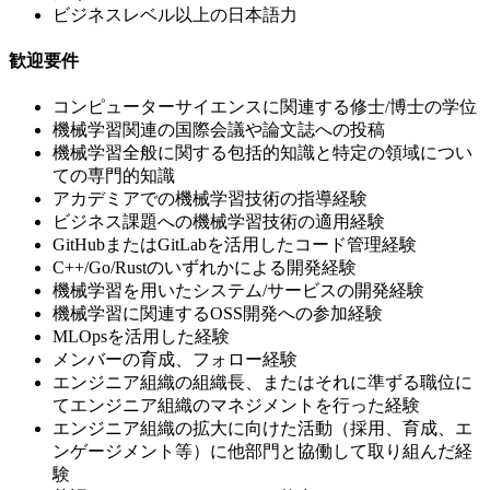
ビジネスレベル以上の日本語力
歓迎要件
コンピューターサイエンスに関連する修士/博士の学位
機械学習関連の国際会議や論文誌への投稿
機械学習全般に関する包括的知識と特定の領域につい
ての専門的知識
アカデミアでの機械学習技術の指導経験
ビジネス課題への機械学習技術の適用経験
GitHubまたはGitLabを活用したコード管理経験
C++/Go/Rustのいずれかによる開発経験
機械学習を用いたシステム/サービスの開発経験
機械学習に関連するOSS開発への参加経験
MLOpsを活用した経験
メンバーの育成、フォロー経験
エンジニア組織の組織長、またはそれに準ずる職位に
てエンジニア組織のマネジメントを行った経験
エンジニア組織の拡大に向けた活動（採用、育成、エ
ンゲージメント等）に他部門と協働して取り組んだ経
験