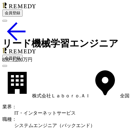
会員登録
リード機械学習エンジニア
会員登録
850
~
1,200
万円
株式会社Ｌａｂｏｒｏ.ＡＩ
全国
業界
：
IT・インターネットサービス
職種
：
システムエンジニア（バックエンド）