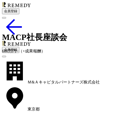
会員登録
MACP社長座談会
会員登録
600
万円
~
（+成果報酬）
Ｍ&Ａキャピタルパートナーズ株式会社
東京都