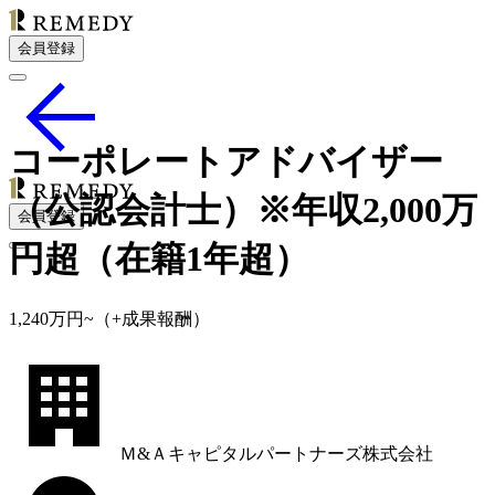
会員登録
コーポレートアドバイザー
（公認会計士）※年収2,000万
会員登録
円超（在籍1年超）
1,240
万円
~
（+成果報酬）
Ｍ&Ａキャピタルパートナーズ株式会社