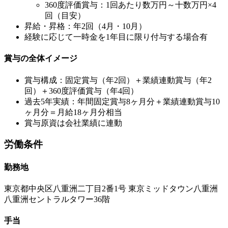
360度評価賞与：1回あたり数万円～十数万円×4
回（目安）
昇給・昇格：年2回（4月・10月）
経験に応じて一時金を1年目に限り付与する場合有
賞与の全体イメージ
賞与構成：固定賞与（年2回）＋業績連動賞与（年2
回）＋360度評価賞与（年4回）
過去5年実績：年間固定賞与8ヶ月分＋業績連動賞与10
ヶ月分＝月給18ヶ月分相当
賞与原資は会社業績に連動
労働条件
勤務地
東京都中央区八重洲二丁目2番1号 東京ミッドタウン八重洲
八重洲セントラルタワー36階
手当