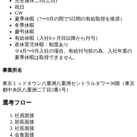
完全週休二日(土日)
祝日
GW
夏季休暇（7〜9月の間で5日間の有給取得を推奨）
冬季休暇
慶弔休暇
有給休暇（入社6ヶ月目以降から付与）
産休育児休暇：制度あり
※4月〜9月入社の場合、有給付与前の為、入社年度の
夏季休暇は取得できません。
事業所名
東京ミッドタウン八重洲八重洲セントラルタワー36階（東京
都中央区八重洲二丁目2番1号）
選考フロー
社員面接
部長面接
社長面接
会食面接