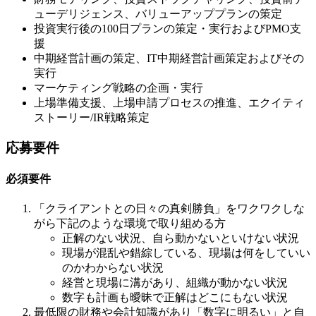
ューデリジェンス、バリューアッププランの策定
投資実行後の100日プランの策定・実行およびPMO支
援
中期経営計画の策定、IT中期経営計画策定およびその
実行
マーケティング戦略の企画・実行
上場準備支援、上場申請プロセスの推進、エクイティ
ストーリー/IR戦略策定
応募要件
必須要件
「クライアントとの日々の真剣勝負」をワクワクしな
がら下記のような環境で取り組める方
正解のない状況、自ら動かないといけない状況
現場が混乱や錯綜している、現場は何をしていい
のかわからない状況
経営と現場に溝があり、組織が動かない状況
数字も計画も曖昧で正解はどこにもない状況
最低限の財務や会計知識があり「数字に明るい」と自