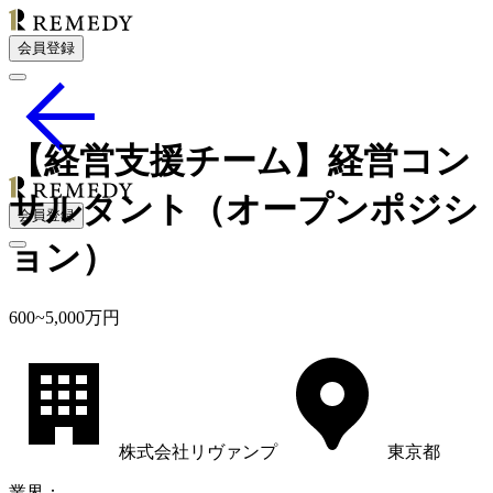
会員登録
【経営支援チーム】経営コン
サルタント（オープンポジシ
会員登録
ョン）
600
~
5,000
万円
株式会社リヴァンプ
東京都
業界
：