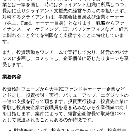
業とは一線を画し、時にはクライアント組織に所属しつつ、
長期に渡りクライアント支援先の経営そのものを担います。
対峙するクライアントは、事業会社自身及び企業オーナー
（株主、Fund、オーナー自身）となります。戦略からファ
イナンス、マーケティング、IT、バックオフィスなど、経営
に関わること全てを制限なく支援することに特化していま
す。
また、投資活動もワンチームで実行しており、経営のガバナ
ンスに参画し、コミットし、企業価値に応じたリターンを享
受します。
業務内容
投資検討フェーズから大手PEファンドやオーナー企業など
と並走し、投資検討・実行、バリューアップ、エグジットの
一連の支援を行って頂きます。投資実行後は、投資先企業に
常駐し投資先企業の役職員を巻き込みながら企業価値の向上
を目指します。案件によって、経営企画部長や取締役CXO
として派遣されることもあるのが特徴です。
財務モデリング、投資ストラクチャリング、投資前デ