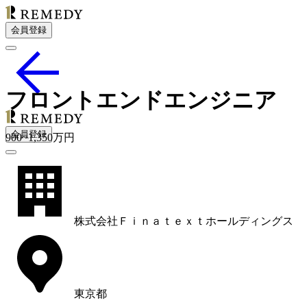
会員登録
フロントエンドエンジニア
会員登録
900
~
1,350
万円
株式会社Ｆｉｎａｔｅｘｔホールディングス
東京都