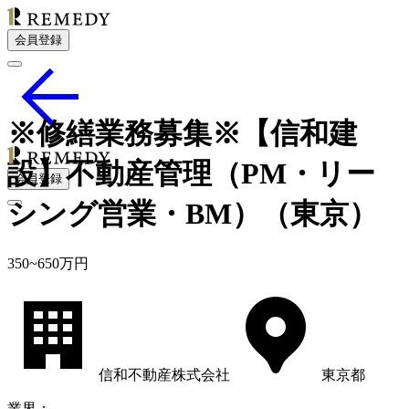
会員登録
※修繕業務募集※【信和建
設】不動産管理（PM・リー
会員登録
シング営業・BM）（東京）
350
~
650
万円
信和不動産株式会社
東京都
業界
：