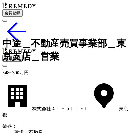
会員登録
中途＿不動産売買事業部＿東
京支店＿営業
会員登録
348
~
360
万円
株式会社ＡｌｂａＬｉｎｋ
東京
都
業界
：
建設・不動産