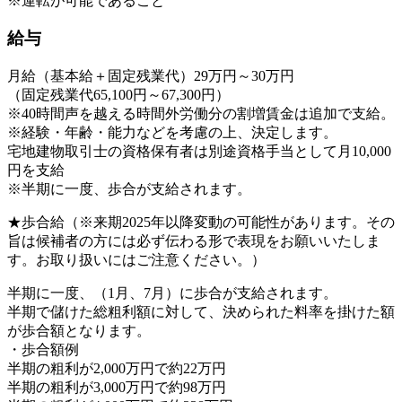
※運転が可能であること
給与
月給（基本給＋固定残業代）29万円～30万円
（固定残業代65,100円～67,300円）
※40時間声を越える時間外労働分の割増賃金は追加で支給。
※経験・年齢・能力などを考慮の上、決定します。
宅地建物取引士の資格保有者は別途資格手当として月10,000
円を支給
※半期に一度、歩合が支給されます。
★歩合給（※来期2025年以降変動の可能性があります。その
旨は候補者の方には必ず伝わる形で表現をお願いいたしま
す。お取り扱いにはご注意ください。）
半期に一度、（1月、7月）に歩合が支給されます。
半期で儲けた総粗利額に対して、決められた料率を掛けた額
が歩合額となります。
・歩合額例
半期の粗利が2,000万円で約22万円
半期の粗利が3,000万円で約98万円