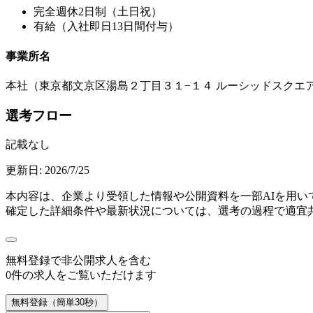
完全週休2日制（土日祝）
有給（入社即日13日間付与）
事業所名
本社（東京都文京区湯島２丁目３１−１４ ルーシッドスクエア
選考フロー
記載なし
更新日:
2026/7/25
本内容は、企業より受領した情報や公開資料を一部AIを用
確定した詳細条件や最新状況については、選考の過程で適宜
無料登録で
非公開求人
を含む
0
件の求人をご覧いただけます
無料登録（簡単30秒）