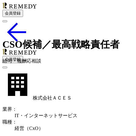
会員登録
CSO候補／最高戦略責任者
会員登録
給
与・
報酬応相談
株式会社ＡＣＥＳ
業界
：
IT・インターネットサービス
職種
：
経営（CxO）