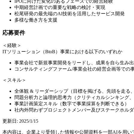
IPOに向けた変化のあるフェーズでの経営経験
中期経営計画での重要な戦略の検討・実現
松尾研発の最先端のAI技術を活用したサービス開発
多様な働き方を支援
応募要件
＜経験＞
ITソリューション（BtoB）事業における以下のいずれか
事業会社で新規事業開発をリードし、成果を自ら生み出
コンサルティングファーム/事業会社の経営企画等での
＜スキル＞
全体観 & リーダーシップ（目標を掲げる、先頭を走る
問題分析力と論理的思考力（クリティカルシンキング、
事業計画策定スキル（数字で事業採算を判断できる）
社内外問わずプロジェクトメンバー及びステークホルダ
更新日:
2025/1/15
本内容は、企業より受領した情報や公開資料を一部AIを用