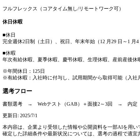
フルフレックス（コアタイム無し/リモートワーク可）
休日休暇
■休日
完全週休2日制（土日）、祝日、年末年始（12 月29 日～1 月4 
■休暇
年次有給休暇、夏季休暇、慶弔休暇、生理休暇、産前産後休
※年間休日：125日
※有給休暇：入社時に付与し、試用期間から取得可能（入社月
選考フロー
書類選考 → Webテスト（GAB）＋面接2～3回 → 内定
更新日:
2025/7/1
本内容は、企業より受領した情報や公開資料を一部AIを用
確定した詳細条件や最新状況については、選考の過程で適宜