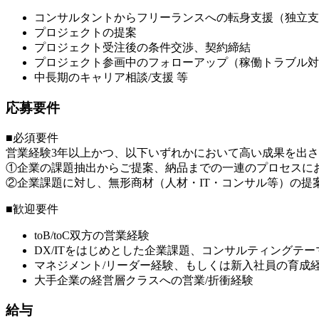
コンサルタントからフリーランスへの転身支援（独立支
プロジェクトの提案
プロジェクト受注後の条件交渉、契約締結
プロジェクト参画中のフォローアップ（稼働トラブル対
中長期のキャリア相談/支援 等
応募要件
■必須要件
営業経験3年以上かつ、以下いずれかにおいて高い成果を出
①企業の課題抽出からご提案、納品までの一連のプロセスに
②企業課題に対し、無形商材（人材・IT・コンサル等）の提
■歓迎要件
toB/toC双方の営業経験
DX/ITをはじめとした企業課題、コンサルティングテ
マネジメント/リーダー経験、もしくは新入社員の育成
大手企業の経営層クラスへの営業/折衝経験
給与