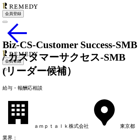
会員登録
Biz-CS-Customer Success-SMB
/ カスタマーサクセス-SMB
会員登録
(リーダー候補）
給
与・
報酬応相談
ａｍｐｔａｌｋ株式会社
東京都
業界
：