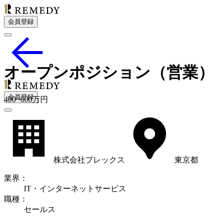
会員登録
オープンポジション（営業）
会員登録
400
~
600
万円
株式会社プレックス
東京都
業界
：
IT・インターネットサービス
職種
：
セールス