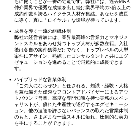
もに働くことが一番の近道です。弊社には、過去M&A
仲介業界で優秀な成績を出し続け業界平均の3倍以上の
成約件数を誇るハイクラス人材が集結。あなたを成長
に導く、真に「ロイヤル」な環境が待っています。
成長を導く一流の組織体制
弊社の経営者層には、業界最高峰の営業力とマネジメ
ントスキルをあわせ持つトップ人材が多数在籍。入社
後は各自の案件獲得だけでなく、トップレベルの大型
案件にアサイン。熟練したコンサルタントと共にエグ
ゼキューションを進めることで飛躍的に成長できま
す。
ハイブリッドな営業体制
「この人にならぜひ」と任される、知識・経験・人格
を兼ね備えた優秀なフロントアドバイザーによるアウ
トバウンド営業。高度な専門知識を持つ実務のスペシ
ャリストが、優れた生産性で遂行するエグゼキューシ
ョン。他の追随を許さないバランスの取れた営業体制
のもと、さまざまな一流スキルに触れ、圧倒的な実力
を手にすることができます。