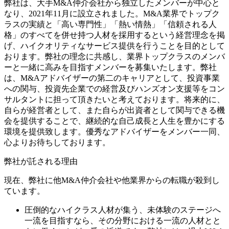
弊社は、大手M&A仲介会社から独立したメンバーが中心と
なり、2021年11月に設立されました。M&A業界でトップク
ラスの実績と「高い専門性」「熱い情熱」「信頼される人
格」のすべてを併せ持つ人材を採用するという経営理念を掲
げ、ハイクオリティなサービス提供を行うことを目的として
おります。弊社の理念に共感し、業界トップクラスのメンバ
ーと一緒に高みを目指すメンバーを募集いたします。弊社
は、M&Aアドバイザーの第二のキャリアとして、投資事業
への関与、投資先企業での経営及びハンズオン支援等をコン
サルタントに担って頂きたいと考えております。将来的に、
自らが経営者として、また自らが出資者として関与できる機
会を提供することで、継続的な自己成長と人生を豊かにする
環境を提供致します。優秀なアドバイザーをメンバー一同、
心よりお待ちしております。
弊社が託される理由
現在、弊社に他M&A仲介会社や他業界からの転職が殺到し
ています。
圧倒的なハイクラス人材が集う、未体験のステージへ
一流を目指すなら、その分野における一流の人材とと