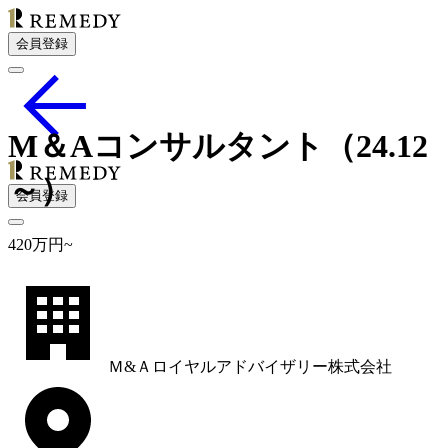
会員登録
M＆Aコンサルタント（24.12
～）
会員登録
420
万円
~
Ｍ&Ａロイヤルアドバイザリー株式会社