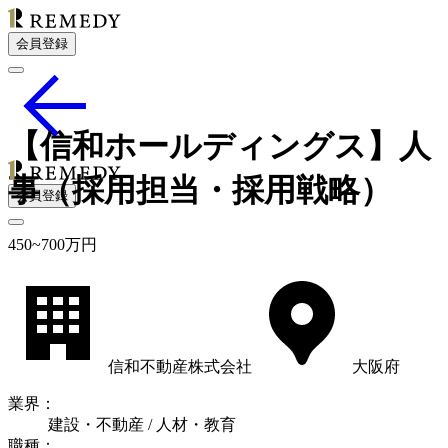
会員登録
【信和ホールディングス】人
事（採用担当・採用戦略）
会員登録
450
~
700
万円
信和不動産株式会社
大阪府
業界
：
建設・不動産 / 人材・教育
職種
：